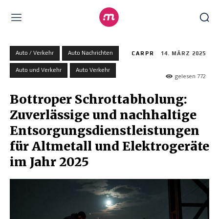
Auto / Verkehr
Auto Nachrichten
CARPR
14. MÄRZ 2025
Auto und Verkehr
Auto Verkehr
gelesen
772
Bottroper Schrottabholung:
Zuverlässige und nachhaltige
Entsorgungsdienstleistungen
für Altmetall und Elektrogeräte
im Jahr 2025