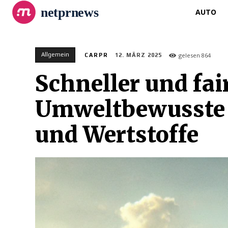
netprnews
AUTO
Allgemein
gelesen
864
CARPR
12. MÄRZ 2025
Schneller und fai
Umweltbewusste L
und Wertstoffe