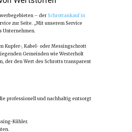
 von Wertstoffen
ewerbegebieten – der
Schrottankauf in
vice zur Seite. „Mit unserem Service
das Unternehmen.
um Kupfer-, Kabel- oder Messingschrott
umliegenden Gemeinden wie Westerholt
en, der den Wert des Schrotts transparent
die professionell und nachhaltig entsorgt
ssing-Kühler.
nten.