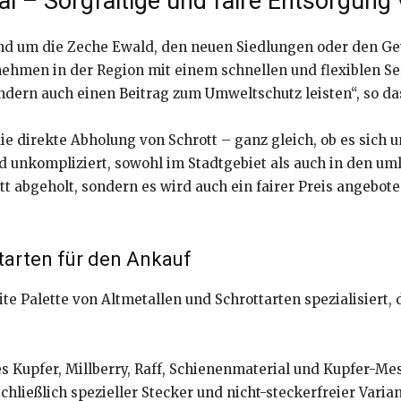
l – Sorgfältige und faire Entsorgung
und um die Zeche Ewald, den neuen Siedlungen oder den G
hmen in der Region mit einem schnellen und flexiblen Ser
ondern auch einen Beitrag zum Umweltschutz leisten“, so 
e direkte Abholung von Schrott – ganz gleich, ob es sich 
und unkompliziert, sowohl im Stadtgebiet als auch in den 
tt abgeholt, sondern es wird auch ein fairer Preis angebot
tarten für den Ankauf
ite Palette von Altmetallen und Schrottarten spezialisiert, 
es Kupfer, Millberry, Raff, Schienenmaterial und Kupfer-Me
chließlich spezieller Stecker und nicht-steckerfreier Varia