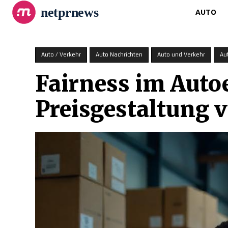
netprnews
AUTO
Auto / Verkehr
Auto Nachrichten
Auto und Verkehr
Au
Fairness im Auto
Preisgestaltung 