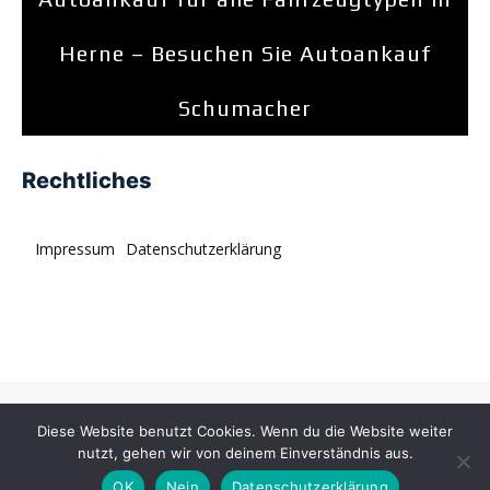
Herne – Besuchen Sie Autoankauf
Schumacher
Rechtliches
Impressum
Datenschutzerklärung
© tagDiv. All rights reserved. Momentum is a fresh
Diese Website benutzt Cookies. Wenn du die Website weiter
multipurpose Prebuilt Website with a wide range of usability.
nutzt, gehen wir von deinem Einverständnis aus.
OK
Nein
Datenschutzerklärung