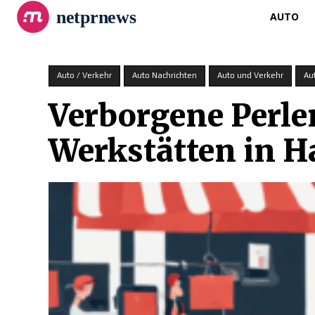
netprnews
AUTO
Auto / Verkehr
Auto Nachrichten
Auto und Verkehr
Au
Verborgene Perl
Werkstätten in 