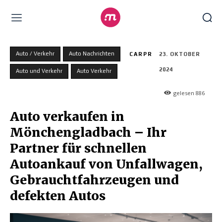
Auto / Verkehr
Auto Nachrichten
CARPR
23. OKTOBER
2024
Auto und Verkehr
Auto Verkehr
gelesen
886
Auto verkaufen in
Mönchengladbach – Ihr
Partner für schnellen
Autoankauf von Unfallwagen,
Gebrauchtfahrzeugen und
defekten Autos