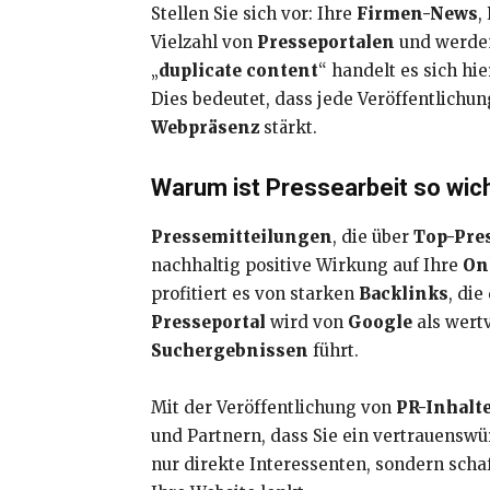
Stellen Sie sich vor: Ihre
Firmen-News
,
Vielzahl von
Presseportalen
und werde
„
duplicate content
“ handelt es sich hi
Dies bedeutet, dass jede Veröffentlichun
Webpräsenz
stärkt.
Warum ist Pressearbeit so wic
Pressemitteilungen
, die über
Top-Pre
nachhaltig positive Wirkung auf Ihre
On
profitiert es von starken
Backlinks
, die
Presseportal
wird von
Google
als wert
Suchergebnissen
führt.
Mit der Veröffentlichung von
PR-Inhalt
und Partnern, dass Sie ein vertrauenswür
nur direkte Interessenten, sondern scha