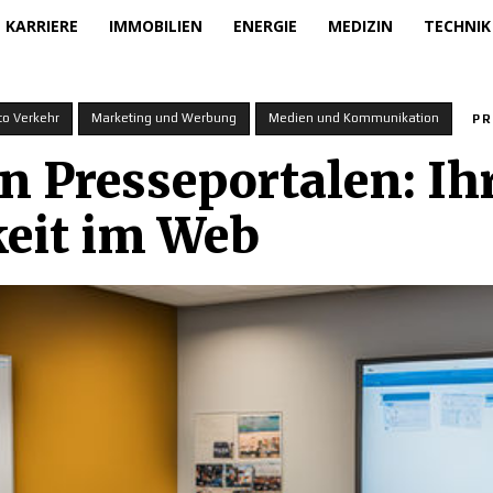
KARRIERE
IMMOBILIEN
ENERGIE
MEDIZIN
TECHNIK
to Verkehr
Marketing und Werbung
Medien und Kommunikation
PR
 Presseportalen: Ihr
keit im Web