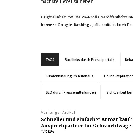
nächste Level zu heben!
Originalinhalt von Die PR-Profis, veröffentlicht unt
bessere Google-Rankings
„, übermittelt durch P
TAGS
Backlinks durch Presseportale
Beka
Kundenbindung im Autohaus
Online-Reputatio
SEO durch Pressemitteilungen
Sichtbarkeit be
Vorheriger Artikel
Schneller und einfacher Autoankauf in
Ansprechpartner für Gebrauchtwage
LKWs