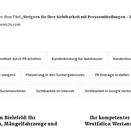
er dem Titel „
Steigern Sie Ihre Sichtbarkeit mit Pressemitteilungen –
rnews24.com
nntheit durch PR erhöhen
Kundenbindung für Autohäuser
Kundenbin
n steigern
Platzierung in den Suchergebnissen
PR-Einträge erstellen
i Suchmaschinen
Sichtbarkeit im Internet
Sichtbarkeit in Google verb
 Bielefeld: Ihr
Ihr kompetenter
n, Mängelfahrzeuge und
Westfalica: Werta