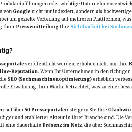
 Produkteinführungen oder wichtige Unternehmensentwickl
n von
Google
nicht nur indexiert, sondern als hochwertig
erbei um gezielte Verteilung auf mehreren Plattformen, wa
g Ihrer
Pressemitteilung
Ihre
Sichtbarkeit bei Suchma
htig?
sseportale
veröffentlicht werden, erhöhen nicht nur Ihre
B
line-Reputation
. Wenn Ihr Unternehmen in den richtigen M
 die
SEO (Suchmaschinenoptimierung)
erheblich verbes
volle Erwähnung Ihrer Marke betrachtet, was zu einer bes
en
auf über
50 Presseportalen
steigern Sie Ihre
Glaubwür
diger und etablierter Akteur in Ihrer Branche sind. Die Ver
fft eine dauerhafte
Präsenz im Netz
, die über Suchmasch