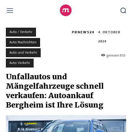
Auto / Verkehr
PRNEWS24
4. OKTOBER
2024
Auto Nachrichten
Auto und Verkehr
gelesen
855
Auto Verkehr
Unfallautos und
Mängelfahrzeuge schnell
verkaufen: Autoankauf
Bergheim ist Ihre Lösung