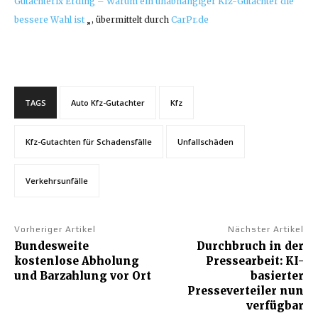
Gutachterix Erding – Warum ein unabhängiger Kfz-Gutachter die
bessere Wahl ist
„, übermittelt durch
CarPr.de
TAGS
Auto Kfz-Gutachter
Kfz
Kfz-Gutachten für Schadensfälle
Unfallschäden
Verkehrsunfälle
Vorheriger Artikel
Nächster Artikel
Bundesweite
Durchbruch in der
kostenlose Abholung
Pressearbeit: KI-
und Barzahlung vor Ort
basierter
Presseverteiler nun
verfügbar