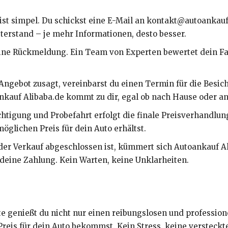
t ist simpel. Du schickst eine E-Mail an kontakt@autoankau
terstand – je mehr Informationen, desto besser.
 eine Rückmeldung. Ein Team von Experten bewertet dein Fahr
 Angebot zusagt, vereinbarst du einen Termin für die Besic
kauf Alibaba.de kommt zu dir, egal ob nach Hause oder an
chtigung und Probefahrt erfolgt die finale Preisverhandlun
öglichen Preis für dein Auto erhältst.
 der Verkauf abgeschlossen ist, kümmert sich Autoankauf 
deine Zahlung. Kein Warten, keine Unklarheiten.
te genießt du nicht nur einen reibungslosen und professio
reis für dein Auto bekommst. Kein Stress, keine versteckt