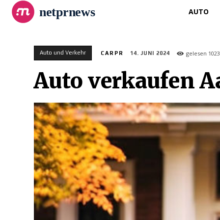
netprnews
AUTO
Auto und Verkehr
gelesen
1023
CARPR
14. JUNI 2024
Auto verkaufen A