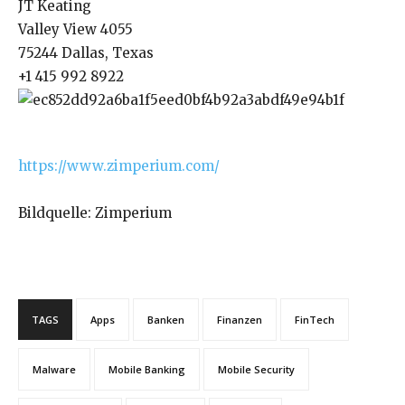
JT Keating
Valley View 4055
75244 Dallas, Texas
+1 415 992 8922
https://www.zimperium.com/
Bildquelle: Zimperium
TAGS
Apps
Banken
Finanzen
FinTech
Malware
Mobile Banking
Mobile Security