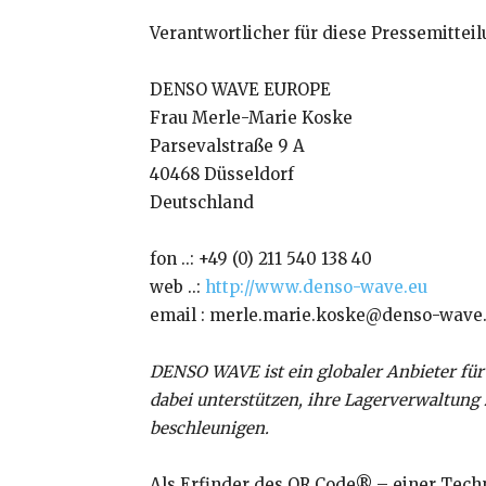
Verantwortlicher für diese Pressemitteil
DENSO WAVE EUROPE
Frau Merle-Marie Koske
Parsevalstraße 9 A
40468 Düsseldorf
Deutschland
fon ..: +49 (0) 211 540 138 40
web ..:
http://www.denso-wave.eu
email : merle.marie.koske@denso-wave
DENSO WAVE ist ein globaler Anbieter fü
dabei unterstützen, ihre Lagerverwaltung 
beschleunigen.
Als Erfinder des QR Code® – einer Techn