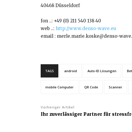
40468 Düsseldorf
fon ..: +49 (0) 211 540 138 40
web ..:
http://www.denso-wave.eu
email : merle.marie.koske@denso-wave
TAGS
android
Auto-ID Lösungen
Be
mobile Computer
QR Code
Scanner
Vorheriger Artikel
Ihr zuverlässiger Partner für stress