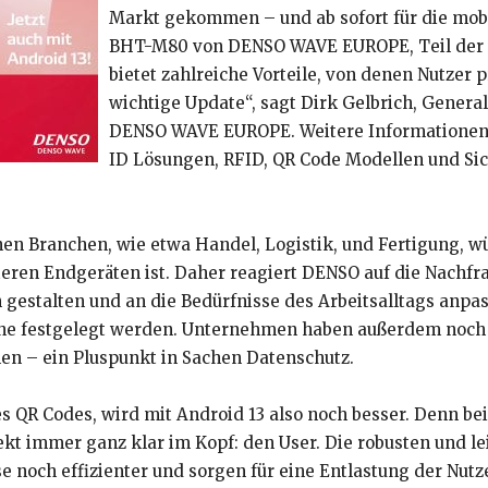
Markt gekommen – und ab sofort für die m
BHT-M80 von DENSO WAVE EUROPE, Teil der To
bietet zahlreiche Vorteile, von denen Nutzer p
wichtige Update“, sagt Dirk Gelbrich, Gener
DENSO WAVE EUROPE. Weitere Informationen
ID Lösungen, RFID, QR Code Modellen und Sic
n Branchen, wie etwa Handel, Logistik, und Fertigung, w
teren Endgeräten ist. Daher reagiert DENSO auf die Nachf
 gestalten und an die Bedürfnisse des Arbeitsalltags anpa
ache festgelegt werden. Unternehmen haben außerdem noch 
n – ein Pluspunkt in Sachen Datenschutz.
 QR Codes, wird mit Android 13 also noch besser. Denn be
t immer ganz klar im Kopf: den User. Die robusten und l
noch effizienter und sorgen für eine Entlastung der Nutzer