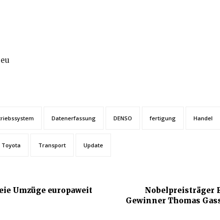
.eu
triebssystem
Datenerfassung
DENSO
fertigung
Handel
Toyota
Transport
Update
freie Umzüge europaweit
Nobelpreisträger 
Gewinner Thomas Gasse