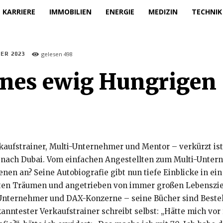
KARRIERE
IMMOBILIEN
ENERGIE
MEDIZIN
TECHNIK
gelesen
498
ER 2023
ines ewig Hungrigen
Verkaufstrainer, Multi-Unternehmer und Mentor – verkürzt i
ss nach Dubai. Vom einfachen Angestellten zum Multi-Unter
nen an? Seine Autobiografie gibt nun tiefe Einblicke in e
zten Träumen und angetrieben von immer großen Lebensziel
Unternehmer und DAX-Konzerne – seine Bücher sind Bestel
kanntester Verkaufstrainer schreibt selbst: „Hätte mich vor