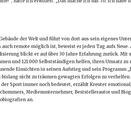
fie?“, hätte ich erwidert: „Das mache ich mit 70. Ich habe 
 Gebäude der Welt und führt von dort aus sein eigenes Unt
auch remote möglich ist, beweist er jeden Tag aufs Neue. A
sierung blickt er auf über 30 Jahre Erfahrung zurück. Mi
ehmen und 121.000 Selbstständigen helfen, ihren Umsatz z
annende Einsichten in seinen Aufstieg und sein Programm 
u bislang nicht zu träumen gewagten Erfolgen zu verhelfen
 der Sport immer noch bedeutet, erzählt Kreuter emotional,
 Schommers, Medienunternehmer, Beststellerautor und Biog
obiografien an.