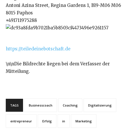
Antoni Azina Street, Regina Gardens 1, Bl9-M06 M06
8015 Paphos
+491711975288
https://teiledeinebotschaft.de
\n\nDie Bildrechte liegen bei dem Verfasser der
Mitteilung.
TAGS
Businesscoach
Coaching
Digitalisierung
entrepreneur
Erfolg
in
Marketing