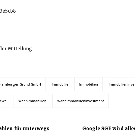
der Mitteilung.
Hamburger Grund GmbH
Immobilie
Immobilien
Immobilieninve
aewel
Wohnimmobilien
Wohnimmobilieninvestment
rahlen für unterwegs
Google SGE wird alles