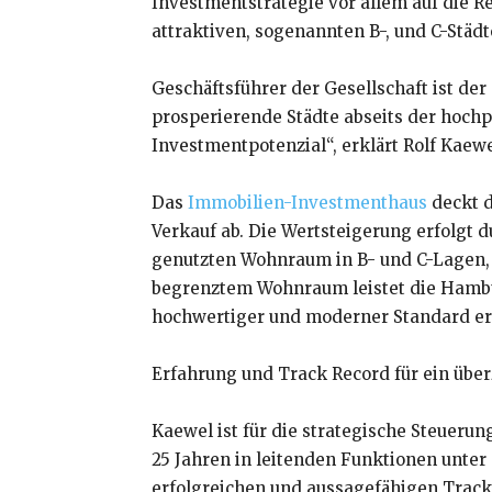
Investmentstrategie vor allem auf die R
attraktiven, sogenannten B-, und C-Städt
Geschäftsführer der Gesellschaft ist de
prosperierende Städte abseits der hochp
Investmentpotenzial“, erklärt Rolf Kae
Das
Immobilien-Investmenthaus
deckt d
Verkauf ab. Die Wertsteigerung erfolgt d
genutzten Wohnraum in B- und C-Lagen, 
begrenztem Wohnraum leistet die Hambu
hochwertiger und moderner Standard erm
Erfahrung und Track Record für ein üb
Kaewel ist für die strategische Steueru
25 Jahren in leitenden Funktionen unter
erfolgreichen und aussagefähigen Track