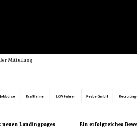
der Mitteilung.
Jobbörse
Kraftfahrer
LKW Fahrer
Pesbe GmbH
Recruitin
it neuen Landingpages
Ein erfolgreiches Bew