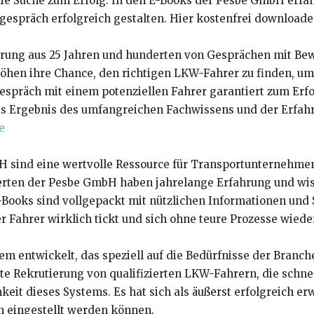
Suche zum Erfolg. In den E-Books der Pesbe GmbH erfahre
spräch erfolgreich gestalten. Hier kostenfrei download
ahrung aus 25 Jahren und hunderten von Gesprächen mit B
öhen ihre Chance, den richtigen LKW-Fahrer zu finden, um
spräch mit einem potenziellen Fahrer garantiert zum Erfo
 Ergebnis des umfangreichen Fachwissens und der Erfahrun
e
 sind eine wertvolle Ressource für Transportunternehmen
perten der Pesbe GmbH haben jahrelange Erfahrung und wis
ooks sind vollgepackt mit nützlichen Informationen und St
r Fahrer wirklich tickt und sich ohne teure Prozesse wiede
entwickelt, das speziell auf die Bedürfnisse der Branche 
e Rekrutierung von qualifizierten LKW-Fahrern, die schnell,
it dieses Systems. Es hat sich als äußerst erfolgreich erw
ch eingestellt werden können.