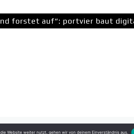
nd forstet auf“: portvier baut digit
rebuilt Website with a wide range of usability.
die Website weiter nutzt, gehen wir von deinem Einverständnis aus.