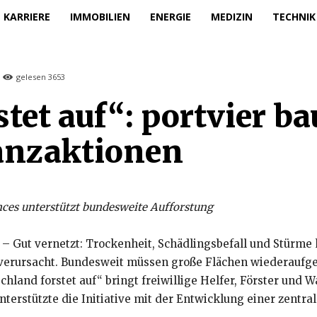
KARRIERE
IMMOBILIEN
ENERGIE
MEDIZIN
TECHNIK
gelesen
3653
tet auf“: portvier bau
lanzaktionen
nces unterstützt bundesweite Aufforstung
21 – Gut vernetzt: Trockenheit, Schädlingsbefall und Stürm
erursacht. Bundesweit müssen große Flächen wiederaufgefo
chland forstet auf“ bringt freiwillige Helfer, Förster und
nterstützte die Initiative mit der Entwicklung einer zentra