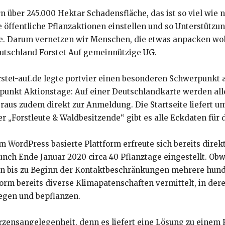
n über 245.000 Hektar Schadensfläche, das ist so viel wie 
e öffentliche Pflanzaktionen einstellen und so Unterstütz
lle. Darum vernetzen wir Menschen, die etwas anpacken woll
utschland Forstet Auf gemeinnützige UG.
stet-auf.de legte portvier einen besonderen Schwerpunkt a
punkt Aktionstage: Auf einer Deutschlandkarte werden alle
ieraus zudem direkt zur Anmeldung. Die Startseite liefert
er „Forstleute & Waldbesitzende“ gibt es alle Eckdaten für
WordPress basierte Plattform erfreute sich bereits direk
ch Ende Januar 2020 circa 40 Pflanztage eingestellt. Obw
n bis zu Beginn der Kontaktbeschränkungen mehrere hunde
form bereits diverse Klimapatenschaften vermittelt, in 
legen und bepflanzen.
erzensangelegenheit, denn es liefert eine Lösung zu einem 