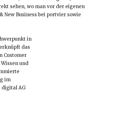
irekt sehen, wo man vor der eigenen
 & New Business bei portvier sowie
Schwerpunkt in
erknüpft das
en Customer
s Wissen und
ommierte
ng im
 digital AG