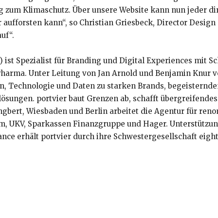
ag zum Klimaschutz. Über unsere Website kann nun jeder d
aufforsten kann“, so Christian Griesbeck, Director Design
uf“.
) ist Spezialist für Branding und Digital Experiences mit 
harma. Unter Leitung von Jan Arnold und Benjamin Knur v
on, Technologie und Daten zu starken Brands, begeisternd
ösungen. portvier baut Grenzen ab, schafft übergreifende
Ingbert, Wiesbaden und Berlin arbeitet die Agentur für ren
m, UKV, Sparkassen Finanzgruppe und Hager. Unterstützu
nce erhält portvier durch ihre Schwestergesellschaft eight