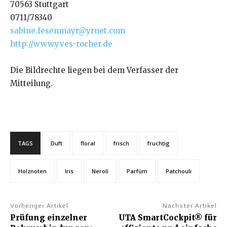
70563 Stuttgart
0711/78340
sabine.fesenmayr@yrnet.com
http://www.yves-rocher.de
Die Bildrechte liegen bei dem Verfasser der
Mitteilung.
TAGS
Duft
floral
frisch
fruchtig
Holznoten
Iris
Neroli
Parfüm
Patchouli
Vorheriger Artikel
Nächster Artikel
Prüfung einzelner
UTA SmartCockpit® für